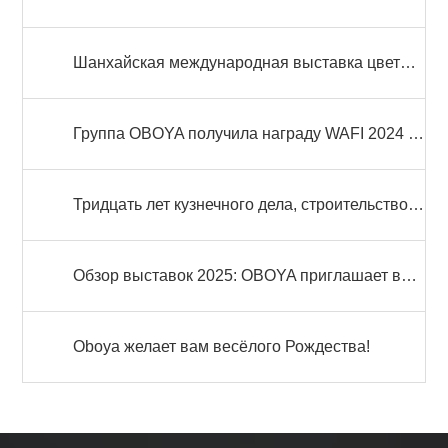
Шанхайская международная выставка цветов и садоводства
Группа OBOYA получила награду WAFI 2024 в области инноваций и активно участвовала в марафоне WAFI RUN 2024 по низкоуглеродистой деятельности
Тридцать лет кузнечного дела, строительство новых мечтаний – видео годового собрания 2025 года
Обзор выставок 2025: OBOYA приглашает вас на ключевые отраслевые мероприятия
Оboya желает вам весёлого Рождества!